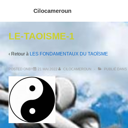
↓
Main
Cilocameroun
passer
Navigat
au
contenu
LE-TAOISME-1
principal
‹ Retour à
LES FONDAMENTAUX DU TAOÏSME
POSTED ONBY
21 MAI 2022
CILOCAMEROUN
PUBLIÉ DANS