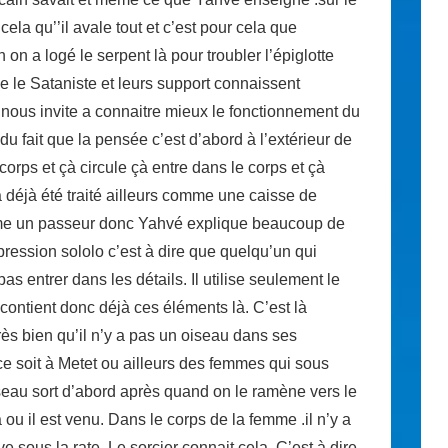
 cela qu’’il avale tout et c’est pour cela que
 on a logé le serpent là pour troubler l’épiglotte
 le Sataniste et leurs support connaissent
 nous invite a connaitre mieux le fonctionnement du
u fait que la pensée c’est d’abord à l’extérieur de
corps et çà circule çà entre dans le corps et çà
a déjà été traité ailleurs comme une caisse de
me un passeur donc Yahvé explique beaucoup de
ression sololo c’est à dire que quelqu’un qui
s entrer dans les détails. Il utilise seulement le
contient donc déjà ces éléments là. C’est là
 très bien qu’il n’y a pas un oiseau dans ses
ce soit à Metet ou ailleurs des femmes qui sous
iseau sort d’abord après quand on le ramène vers le
à ou il est venu. Dans le corps de la femme .il n’y a
e sous la rate. Le sorcier connait cela. C’est à dire