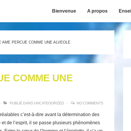
Bienvenue
A propos
Ense
ion
E AME PERCUE COMME UNE ALVEOLE
UE COMME UNE
PUBLIÉ DANS
UNCATEGORIZED
NO COMMENTS
réalables c’est-à-dire avant la détermination des
 et de l’esprit, il se passe plusieurs phénomènes
 Entre le cœur de l’homme et l’épiglotte, il y’a un