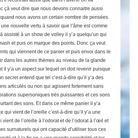
nc çà veut dire que nous devons connaitre aussi
le quand nous avons un certain nombre de pensées
ne une nouvelle vertu à savoir que l’âme est comme
à assisté à un show de volley il y’a quelqu’un qui
 smash et puis on marque des points. Donc ça veut
ents qui viennent de ce panier et puis envoi dans le
ir dans les autres thèmes au niveau de la glande
 il y’a un aspect sur lequel on doit revenir puisque
un secret entend que tel c’est-à-dire qu’il y’a des
sons articulés ou non qui agissent fortement sans
rations supersoniques très puissantes et ces sons
ourtant des sons. Et dans ce même panier il y’a
qui vient de l’oreille c’est-à-dire qu’il y’a une
ient de l’oreille à l’odorat et de l’odorat à l’œil et
s surnaturels qui ont capacité d’utiliser tous ces
té et à la fin on a une grande sensibilité et les