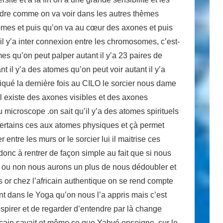
ndre comme on va voir dans les autres thèmes
mes et puis qu’on va au cœur des axones et puis
l y’a inter connexion entre les chromosomes, c’est-
es qu’on peut palper autant il y’a 23 paires de
 il y’a des atomes qu’on peut voir autant il y’a
iqué la dernière fois au CILO le sorcier nous dame
’il existe des axones visibles et des axones
 microscope .on sait qu’il y’a des atomes spirituels
 certains ces aux atomes physiques et çà permet
entre les murs or le sorcier lui il maitrise ces
onc à rentrer de façon simple au fait que si nous
és ou non nous aurons un plus de nous dédoubler et
 or chez l’africain authentique on se rend compte
ent dans le Yoga qu’on nous l’a appris mais c’est
respirer et de regarder d’entendre par là change
ricain savait et même ce que Yahvé enseigne .sur le