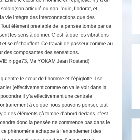
lolo(son articulé ou non l’ouïe, l’odorat, et
 la vie intègre des interconnections que des
 Tout élément préalable de la pensée tombe par ce
ent les sens à donner. C’est là que les vibrations
t et se réchauffent. Ce travail de passeur comme au
seur des composantes des sensations.
IE » pge73, Me YOKAM Jean Rostand)
qu’entre le cœur de l’homme et l’épiglotte il se
anier (effectivement comme on va le voir dans la
ypocondre il y’a effectivement une centrale
e contrairement à ce que nous pouvons penser, tout
l y’a des éléments çà tombe d’abord dedans, c’est
 descendre donc la pensée ne commence pas dans le
que ce phénomène échappe à l’entendement des
et il reconnait aussi que dans l’avenir on va