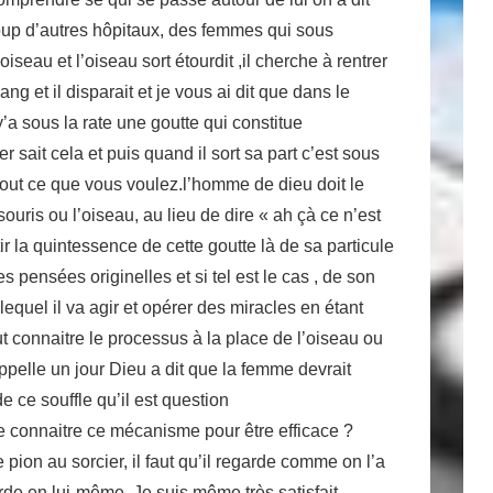
oup d’autres hôpitaux, des femmes qui sous
seau et l’oiseau sort étourdit ,il cherche à rentrer
ang et il disparait et je vous ai dit que dans le
y’a sous la rate une goutte qui constitue
r sait cela et puis quand il sort sa part c’est sous
tout ce que vous voulez.l’homme de dieu doit le
souris ou l’oiseau, au lieu de dire « ah çà ce n’est
tir la quintessence de cette goutte là de sa particule
s pensées originelles et si tel est le cas , de son
 lequel il va agir et opérer des miracles en étant
eut connaitre le processus à la place de l’oiseau ou
 rappelle un jour Dieu a dit que la femme devrait
e ce souffle qu’il est question
e connaitre ce mécanisme pour être efficace ?
pion au sorcier, il faut qu’il regarde comme on l’a
arde en lui-même. Je suis même très satisfait