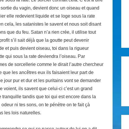
a sortie du vagin, devient donc un oiseau et quand
er elle redevient liquide et se loge sous la rate
ien cela, les satanistes le savent et nous soit disant
que du feu. Satan n’a rien crée, il utilise tout
ofit s’il sait déjà que la goutte peut devenir
 et puis devient oiseau, toi dans la rigueur
tte qui sous la rate deviendra l’oiseau. Par
mes de sorcellerie comme le dirait l’autre chercheur
e les ancêtres eux ils faisaient leur part de
t le jour pur et dur et les puritains vont se demander
voient, ils savent que celui-ci c’est un grand
e tranquille tandis que toi qui est encore dans la
odeur ni tes sons, on te pénètre on te fait çà
 les lois naturelles.
mprendre se qui se passe autour de lui on a dit