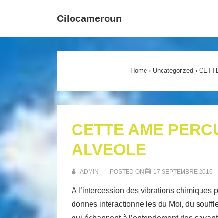
↓
Main
Cilocameroun
passer
Navigat
au
contenu
principal
Home
›
Uncategorized
›
CETT
CETTE AME PERC
ALVEOLE
ADMIN
POSTED ON
17 SEPTEMBRE 2016
A l’intercession des vibrations chimiques p
donnes interactionnelles du Moi, du souffle
qui échappent à l’entendement des savants.