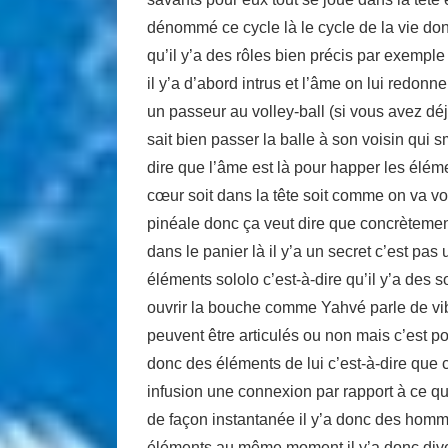
dénommé ce cycle là le cycle de la vie do
qu’il y’a des rôles bien précis par exemp
il y’a d’abord intrus et l’âme on lui redon
un passeur au volley-ball (si vous avez déj
sait bien passer la balle à son voisin qui
dire que l’âme est là pour happer les élém
cœur soit dans la tête soit comme on va vo
pinéale donc ça veut dire que concrètement
dans le panier là il y’a un secret c’est pas 
éléments sololo c’est-à-dire qu’il y’a des 
ouvrir la bouche comme Yahvé parle de vib
peuvent être articulés ou non mais c’est p
donc des éléments de lui c’est-à-dire que ce 
infusion une connexion par rapport à ce qui v
de façon instantanée il y’a donc des homme
éléments au même moment il y’a donc diversi