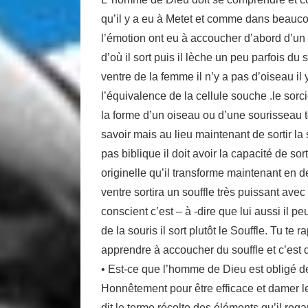
qu’il y a eu à Metet et comme dans beauc
l’émotion ont eu à accoucher d’abord d’un oi
d’où il sort puis il lèche un peu parfois du s
ventre de la femme il n’y a pas d’oiseau il 
l’équivalence de la cellule souche .le sorcie
la forme d’un oiseau ou d’une sourisseau 
savoir mais au lieu maintenant de sortir la 
pas biblique il doit avoir la capacité de sor
originelle qu’il transforme maintenant en de
ventre sortira un souffle très puissant avec
conscient c’est – à -dire que lui aussi il p
de la souris il sort plutôt le Souffle. Tu te
apprendre à accoucher du souffle et c’est d
• Est-ce que l’homme de Dieu est obligé d
Honnêtement pour être efficace et damer le 
dit le terme récolte des éléments qu’il reg