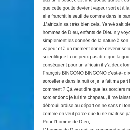
que cette goutte devient vapeur sort et à l
elle franchit le seuil de comme dans le pani
.L’africain sait très bien cela, Yahvé sait b
hommes de Dieu, enfants de Dieu n’y voyons 
simplement les donnés de la nature à son pr
vapeur et à un moment donné devenir solide
scientifique tu ne peux pas dire que la gou
conséquent pour un africain il y’a deux for
François BINGONO BINGONO c’est-à- dire qu
sorcellerie dans la nuit or je la fait ma par
comment ? Çà veut dire que les sorciers me 
sorcier donc je lui tire chapeau, il me laiss
débrouillardise au départ on ne sans ni ton 
comme on veut parce que tu ne maitrise pas
Pour l’homme de Dieu,
L’ homme de Dieu doit se comprendre et co