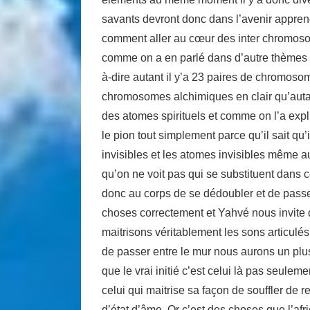
savants devront donc dans l’avenir appre
comment aller au cœur des inter chromoso
comme on a en parlé dans d’autre thèmes i
à-dire autant il y’a 23 paires de chromosom
chromosomes alchimiques en clair qu’autant
des atomes spirituels et comme on l’a expl
le pion tout simplement parce qu’il sait qu
invisibles et les atomes invisibles même au
qu’on ne voit pas qui se substituent dans
donc au corps de se dédoubler et de passer 
choses correctement et Yahvé nous invite d
maitrisons véritablement les sons articul
de passer entre le mur nous aurons un plus
que le vrai initié c’est celui là pas seulem
celui qui maitrise sa façon de souffler de 
d’état d’âme. Or c’est des choses que l’af