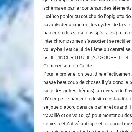
schéma en panier contenant des éléments so
l’œil)ce panier ou souche de l’épiglotte de
savants dénommeront les cycles de la vie.
panier ou des vibrations spéciales préconis
inter chromosomes s’associent se rectifien
volley-ball est celui de l’âme ou centrali
(« DE l’INCERTITUDE AU SOUFFLE DE V
Commentaire du Guide :
Pour le profane, on peut dire effectivement 
passe beaucoup de choses il y’a donc le p
suite des autres thèmes), au niveau de l’h
d’énergie, le panier du destin c’est-à-dir
se joue d’abord dans ce panier et quand i
travaillé et on voit si çà peut monter ou
cerveau et Yahvé anticipe et reconnait 
savants pour eux tout se joue dans la tête 