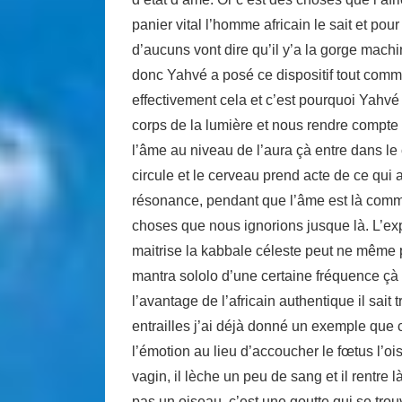
panier vital l’homme africain le sait et pour
d’aucuns vont dire qu’il y’a la gorge machin
donc Yahvé a posé ce dispositif tout comme
effectivement cela et c’est pourquoi Yahvé
corps de la lumière et nous rendre compte d
l’âme au niveau de l’aura çà entre dans le 
circule et le cerveau prend acte de ce qui 
résonance, pendant que l’âme est là com
choses que nous ignorions jusque là. L’exp
maitrise la kabbale céleste peut ne même pa
mantra sololo d’une certaine fréquence çà 
l’avantage de l’africain authentique il sait
entrailles j’ai déjà donné un exemple que 
l’émotion au lieu d’accoucher le fœtus l’o
vagin, il lèche un peu de sang et il rentre l
pas un oiseau, c’est une goutte qui se trouv