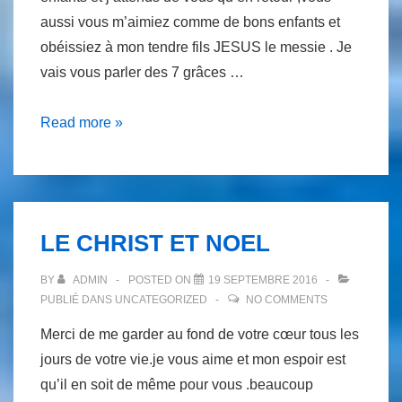
aussi vous m’aimiez comme de bons enfants et
obéissiez à mon tendre fils JESUS le messie . Je
vais vous parler des 7 grâces …
LA
Read more »
REINE
MÈRE
PARLE
A
LE CHRIST ET NOEL
SES
ENFANTS
BY
ADMIN
POSTED ON
19 SEPTEMBRE 2016
PUBLIÉ DANS
UNCATEGORIZED
NO COMMENTS
Merci de me garder au fond de votre cœur tous les
jours de votre vie.je vous aime et mon espoir est
qu’il en soit de même pour vous .beaucoup