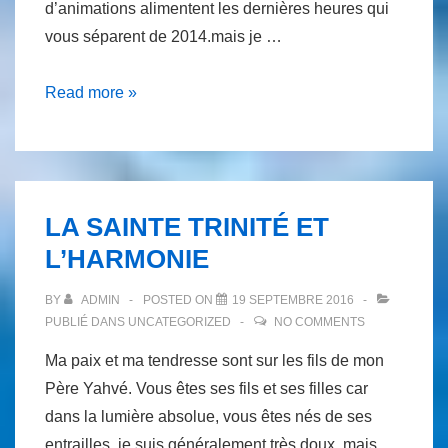
d’animations alimentent les dernières heures qui
vous séparent de 2014.mais je …
LE
Read more »
CHRIST
ET
NOEL
LA SAINTE TRINITÉ ET
L’HARMONIE
BY
ADMIN
POSTED ON
19 SEPTEMBRE 2016
PUBLIÉ DANS
UNCATEGORIZED
NO COMMENTS
Ma paix et ma tendresse sont sur les fils de mon
Père Yahvé. Vous êtes ses fils et ses filles car
dans la lumière absolue, vous êtes nés de ses
entrailles .je suis généralement très doux, mais