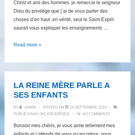
Christ et ami des hommes. je remercie le seigneur
Dieu du privilège que j’ai de vous parler des
choses d’en haut .en vérité, seul le Saint-Esprit
saurait vous expliquer les enseignements …
LES
Read more »
SEPT
SCEAUX
DU
PETIT
LA REINE MÈRE PARLE A
LIVRE
SES ENFANTS
OUVERT
BY
ADMIN
POSTED ON
19 SEPTEMBRE 2016
PUBLIÉ DANS
UNCATEGORIZED
NO COMMENTS
Bonsoir mes chéris, je vous aime tellement mes
enfants et j’attends de vous qu’en retour ,vous