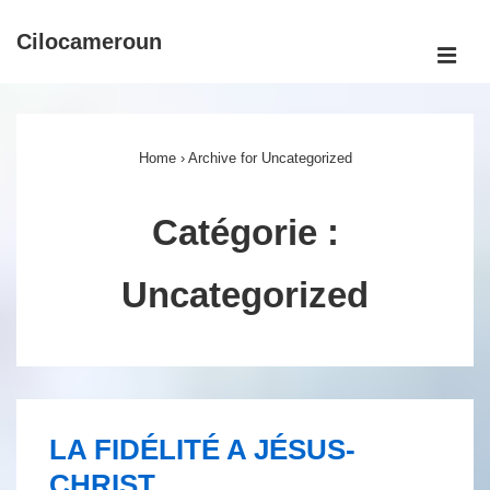
↓
Cilocameroun
passer
ME
au
Main
contenu
Navigation
principal
Home
›
Archive for Uncategorized
Catégorie :
Uncategorized
LA FIDÉLITÉ A JÉSUS-
CHRIST