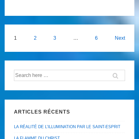
NATURE
DE
DIEU
Navigation
1
2
3
…
6
Next
des
articles
Recherche
pour:
ARTICLES RÉCENTS
LA RÉALITÉ DE L’ILLUMINATION PAR LE SAINT-ESPRIT
LA FLAMME DU CHRIST