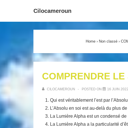
↓
Main
Cilocameroun
passer
Navigat
au
contenu
principal
Home
›
Non classé
›
CO
COMPRENDRE LE 
CILOCAMEROUN
POSTED ON
16 JUIN 202
Qui est véritablement l’est par l’Absolu
L’Absolu en soi est au-delà du plus de 
La Lumière Alpha est un condensé de l
La Lumière Alpha a la particularité d’êtr