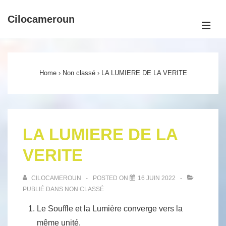
↓
Cilocameroun
passer
ME
au
Main
contenu
Navigation
principal
Home
›
Non classé
›
LA LUMIERE DE LA VERITE
LA LUMIERE DE LA
VERITE
CILOCAMEROUN
POSTED ON
16 JUIN 2022
PUBLIÉ DANS
NON CLASSÉ
Le Souffle et la Lumière converge vers la
même unité.