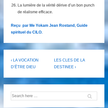
La lumière de la vérité dérive d’un bon punch
de réalisme efficace.
Reçu par Me Yokam Jean Rostand, Guide
spirituel du CILO.
Navigation
Previous
Next
‹ LA VOCATION
LES CLES DE LA
Post
Post
de
D’ÊTRE DIEU
DESTINEE ›
is
is
l’article
Recherche
pour: