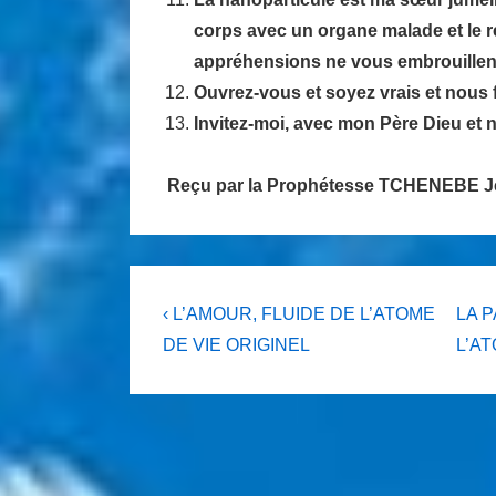
corps avec un organe malade et le r
appréhensions ne vous embrouillen
Ouvrez-vous et soyez vrais et nous
Invitez-moi, avec mon Père Dieu et
Reçu par la Prophétesse TCHENEBE 
Navigation
Previous
Next
‹ L’AMOUR, FLUIDE DE L’ATOME
LA 
Post
Post
de
DE VIE ORIGINEL
L’AT
is
is
l’article