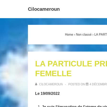
↓
Main
Cilocameroun
passer
Navigat
au
contenu
principal
Home
›
Non classé
›
LA PAR
LA PARTICULE PR
FEMELLE
CILOCAMEROUN
POSTED ON
4 DÉCEMBR
Le 19/09/2022
Je suis l’émanation de l’atome de vie